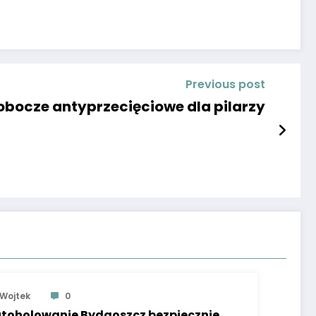
Previous post
obocze antyprzecięciowe dla pilarzy
Wojtek
0
toholowanie Bydgoszcz bezpiecznie