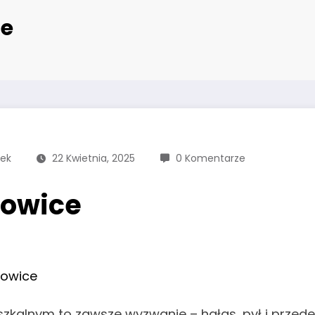
ce
ek
22 Kwietnia, 2025
0 Komentarze
towice
towice
zkalnym to zawsze wyzwanie – hałas, pył i przed