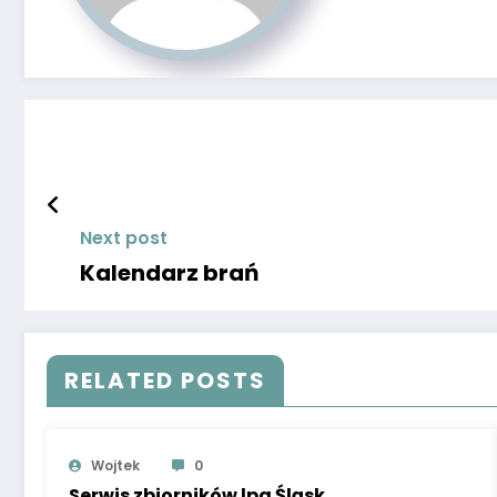
Next post
Kalendarz brań
RELATED POSTS
Wojtek
0
Serwis zbiorników lpg Śląsk