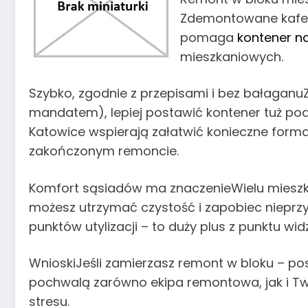
Zdemontowane kafelk
pomaga
kontener n
mieszkaniowych.
Szybko, zgodnie z przepisami i bez bałaganuZ
mandatem), lepiej postawić kontener tuż pod
Katowice wspierają załatwić konieczne forma
zakończonym remoncie.
Komfort sąsiadów ma znaczenieWielu mieszka
możesz utrzymać czystość i zapobiec niep
punktów utylizacji – to duży plus z punktu wi
WnioskiJeśli zamierzasz remont w bloku – po
pochwalą zarówno ekipa remontowa, jak i Twoi
stresu.