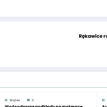
Rękawice r
Wojtek
0
Wodoodporne podkłady na materace
Au