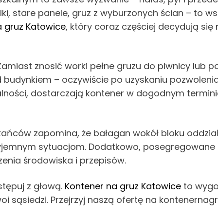
i, stare panele, gruz z wyburzonych ścian – to w
a gruz Katowice
, który coraz częściej decydują się
amiast znosić worki pełne gruzu do piwnicy lub po
 budynkiem – oczywiście po uzyskaniu pozwolenia 
lności, dostarczają kontener w dogodnym termini
ńców zapomina, że bałagan wokół bloku oddziałuje
rzyjemnym sytuacjom. Dodatkowo, posegregowane
dzenia środowiska i przepisów.
stępuj z głową.
Kontener na gruz Katowice
to wygo
 sąsiedzi. Przejrzyj naszą ofertę na kontenernag